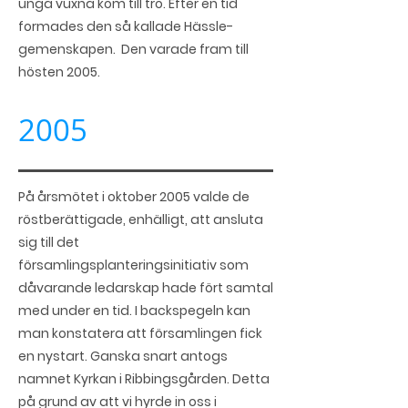
unga vuxna kom till tro. Efter en tid
formades den så kallade Hässle-
gemenskapen. Den varade fram till
hösten 2005.
2005
På årsmötet i oktober 2005 valde de
röstberättigade, enhälligt, att ansluta
sig till det
församlingsplanteringsinitiativ som
dåvarande ledarskap hade fört samtal
med under en tid. I backspegeln kan
man konstatera att församlingen fick
en nystart. Ganska snart antogs
namnet Kyrkan i Ribbingsgården. Detta
på grund av att vi hyrde in oss i