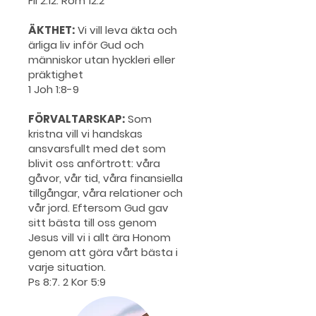
Fil 2:12. Rom 12:2
ÄKTHET:
Vi vill leva äkta och
ärliga liv inför Gud och
människor utan hyckleri eller
präktighet
1 Joh 1:8-9
FÖRVALTARSKAP:
Som
kristna vill vi handskas
ansvarsfullt med det som
blivit oss anförtrott: våra
gåvor, vår tid, våra finansiella
tillgångar, våra relationer och
vår jord. Eftersom Gud gav
sitt bästa till oss genom
Jesus vill vi i allt ära Honom
genom att göra vårt bästa i
varje situation.
Ps 8:7. 2 Kor 5:9