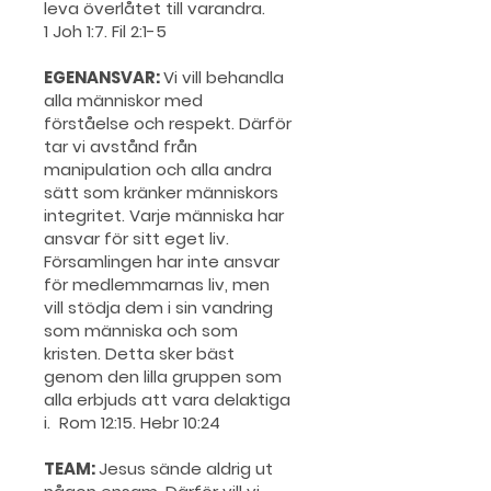
leva överlåtet till varandra.
1 Joh 1:7. Fil 2:1-5
EGENANSVAR:
Vi vill behandla
alla människor med
förståelse och respekt. Därför
tar vi avstånd från
manipulation och alla andra
sätt som kränker människors
integritet. Varje människa har
ansvar för sitt eget liv.
Församlingen har inte ansvar
för medlemmarnas liv, men
vill stödja dem i sin vandring
som människa och som
kristen. Detta sker bäst
genom den lilla gruppen som
alla erbjuds att vara delaktiga
i. Rom 12:15. Hebr 10:24
TEAM:
Jesus sände aldrig ut