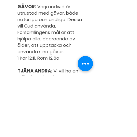
GÅVOR:
Varje individ är
utrustad med gåvor, både
naturliga och andliga. Dessa
vill Gud använda.
Församlingens mål är att
hjälpa alla, oberoende av
ålder, att upptäcka och
använda sina gåvor.
1 Kor 12:11, Rom 12:6a
TJÄNA ANDRA:
Vi vill ha en
miljö där vi inte bara är
konsumenter utan även
producenter. Målet är att alla
medlemmar står i någon
utgivande situation där de
tjänar andra människor.
Gal 6:9, Hebr 13:16
HELA LIVET:
Vi vill visa omsorg
om människor både innanför