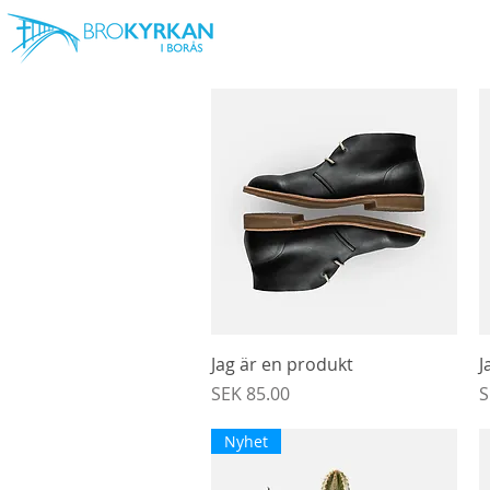
Snabbvisning
Jag är en produkt
J
Pris
P
SEK 85.00
S
Nyhet