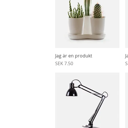
Snabbvisning
Jag är en produkt
J
Pris
P
SEK 7.50
S