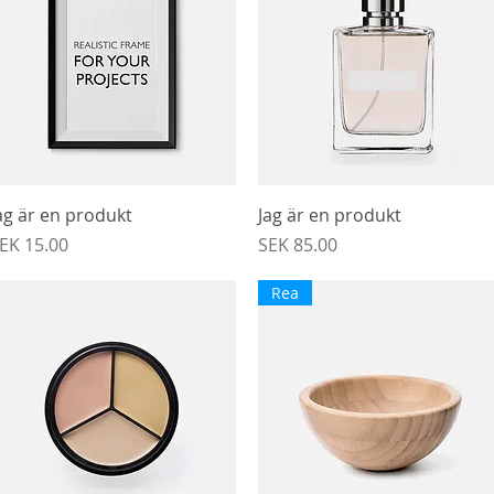
Snabbvisning
Snabbvisning
ag är en produkt
Jag är en produkt
ris
Pris
EK 15.00
SEK 85.00
Rea