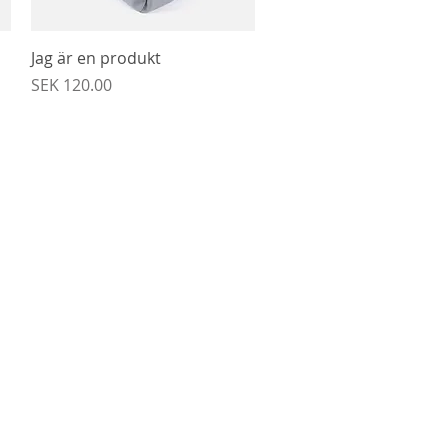
Snabbvisning
Jag är en produkt
Pris
SEK 120.00
Gudstjänst
Söndagar 10:30
Hässlehuset