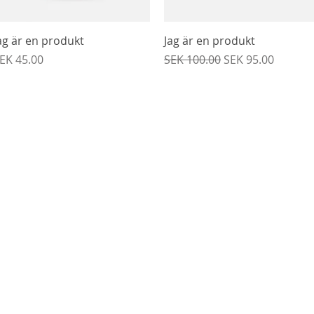
Snabbvisning
Snabbvisning
ag är en produkt
Jag är en produkt
ris
Ordinarie pris
Reapris
EK 45.00
SEK 100.00
SEK 95.00
Kontakta oss
.
info@brokyrkan.nu
g
Telefonnummer
07-60628319
Swish
123 24 94 888