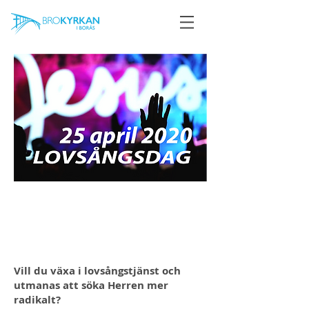
Välkommen
på lovsångsdag i
Brokyrkan!
Vill du växa i lovsångstjänst och
utmanas att söka Herren mer
radikalt?